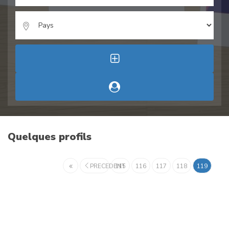
Quelques profils
PRECEDENT
115
116
117
118
119