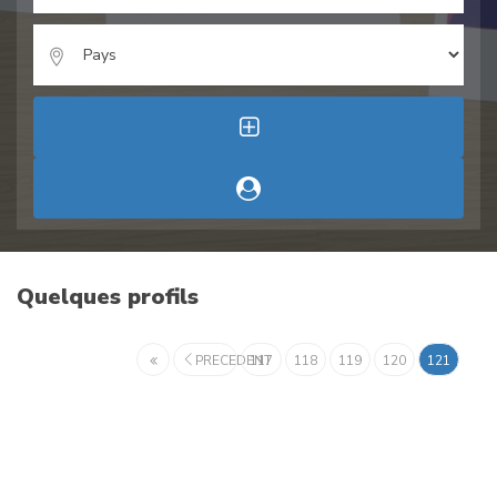
Quelques profils
PRECEDENT
117
118
119
120
121