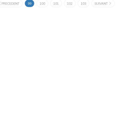
PRECEDENT
99
100
101
102
103
SUIVANT