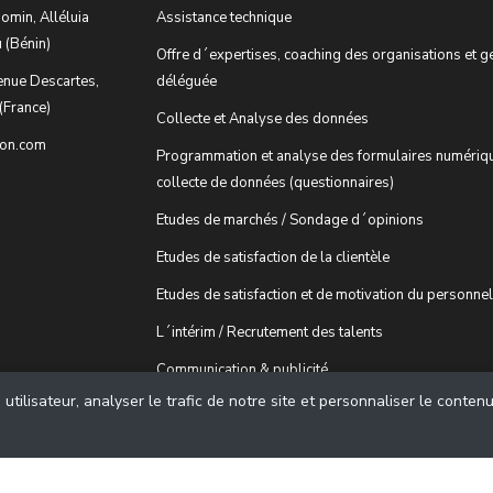
omin, Alléluia
Assistance technique
 (Bénin)
Offre d´expertises, coaching des organisations et g
enue Descartes,
déléguée
(France)
Collecte et Analyse des données
ion.com
Programmation et analyse des formulaires numériq
collecte de données (questionnaires)
Etudes de marchés / Sondage d´opinions
Etudes de satisfaction de la clientèle
Etudes de satisfaction et de motivation du personnel
L´intérim / Recrutement des talents
Communication & publicité
tilisateur, analyser le trafic de notre site et personnaliser le conten