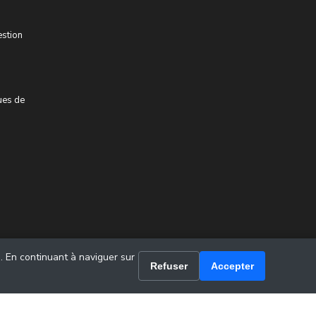
estion
ues de
u. En continuant à naviguer sur
Refuser
Accepter