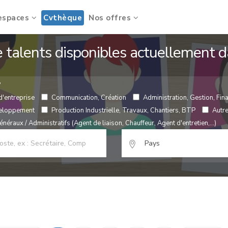
espaces
Cvthèque
Nos offres
de talents disponibles actuellement
?
d'entreprise
Communication, Création
Administration, Gestion, Fina
veloppement
Production Industrielle, Travaux, Chantiers, BTP
Autr
néraux / Administratifs (Agent de liaison, Chauffeur, Agent d'entretien,...)