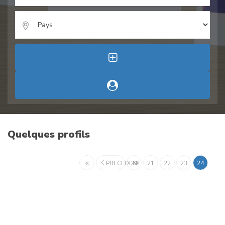
Quelques profils
PRECEDENT
20
21
22
23
24