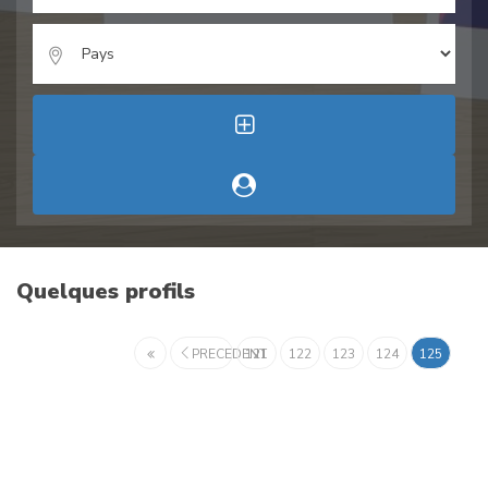
Quelques profils
PRECEDENT
121
122
123
124
125