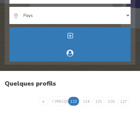
Quelques profils
PRECEDENT
123
124
125
126
127