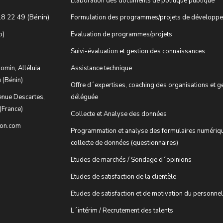
Elaboration des documents de politique publique
18 22 49 (Bénin)
Formulation des programmes/projets de développ
o)
Evaluation de programmes/projets
Suivi-évaluation et gestion des connaissances
omin, Alléluia
Assistance technique
 (Bénin)
Offre d´expertises, coaching des organisations et g
enue Descartes,
déléguée
(France)
Collecte et Analyse des données
ion.com
Programmation et analyse des formulaires numériq
collecte de données (questionnaires)
Etudes de marchés / Sondage d´opinions
Etudes de satisfaction de la clientèle
Etudes de satisfaction et de motivation du personnel
L´intérim / Recrutement des talents