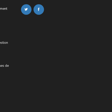
ement
estion
ues de