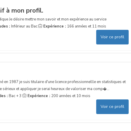
f à mon profil.
ique Je désire mettre mon savoir et mon expérience au service
udes :
Inférieur au Bac
Expérience :
166 années et 11 mois
Voir ce profil
é en 1987 je suis titulaire d'une licence professionnellle en statistiques et
sérieux et appliquer je serai heureux de valoriser ma comp�...
des :
Bac + 3
Expérience :
200 années et 10 mois
Voir ce profil