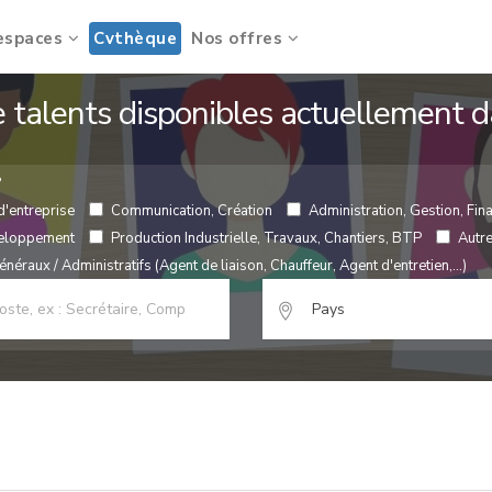
espaces
Cvthèque
Nos offres
de talents disponibles actuellement
?
d'entreprise
Communication, Création
Administration, Gestion, Fina
veloppement
Production Industrielle, Travaux, Chantiers, BTP
Autr
néraux / Administratifs (Agent de liaison, Chauffeur, Agent d'entretien,...)