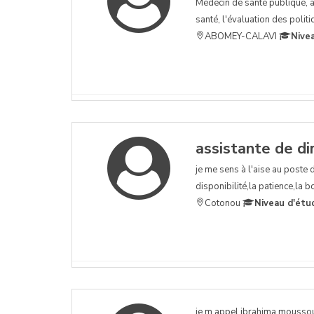
Médecin de santé publique, a
santé, l'évaluation des poli
ABOMEY-CALAVI
Nive
assistante de di
je me sens à l'aise au poste de
disponibilité,la patience,la 
Cotonou
Niveau d'étu
je m appel ibrahima moussoub