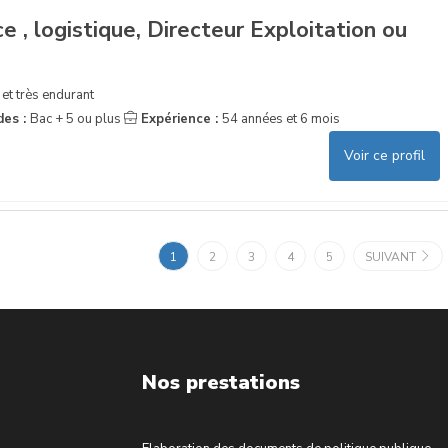
 , logistique, Directeur Exploitation ou
 et très endurant
des :
Bac + 5 ou plus
Expérience :
54 années et 6 mois
Voir ce profil
1
2
3
4
5
SUIVANT
Nos prestations