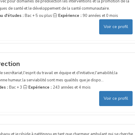
vec pour domaines de prédilection les interventions et la promotion de la
tiques de santé et le développement de la santé communautaire.
au d'études :
Bac + 5 ou plus
Expérience :
90 années et 0 mois
Voir ce profil
rection
 secrétariat,l'esprit du travail en équipe et d'initiative,l'amabilité,la
bonne humeur,la serviabilité sont mes qualités que je dispo...
des :
Bac + 3
Expérience :
243 années et 4 mois
Voir ce profil
aou et je réside à natitingou en tant que charmeur ambulant qui se cherche