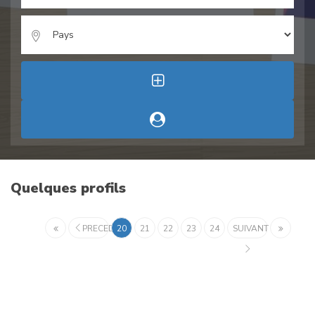
Quelques profils
PRECEDENT
20
21
22
23
24
SUIVANT