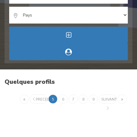
Quelques profils
PRECEDENT
5
6
7
8
9
SUIVANT