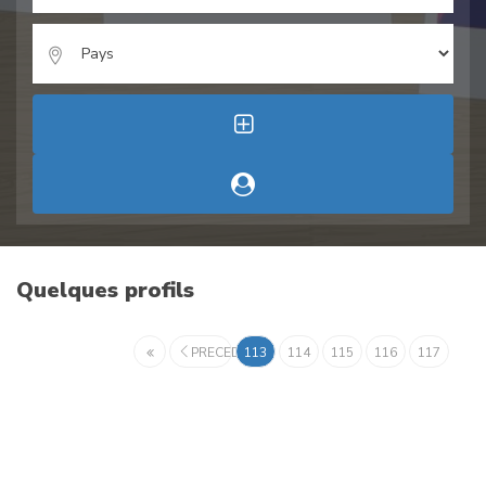
Quelques profils
PRECEDENT
113
114
115
116
117