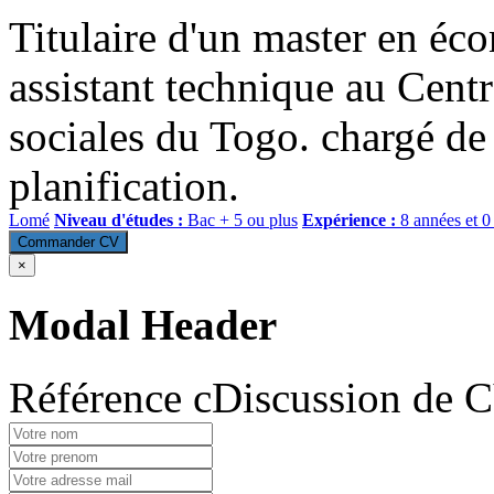
Titulaire d'un master en éc
assistant technique au Centr
sociales du Togo. chargé de 
planification.
Lomé
Niveau d'études :
Bac + 5 ou plus
Expérience :
8 années et 0
Commander CV
×
Modal Header
Référence cDiscussion de 