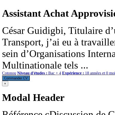
Assistant Achat Approvis
César Guidigbi, Titulaire d
Transport, j’ai eu à travail
sein d’Organisations Interna
Multinationale tels ...
Cotonou
Niveau d'études :
Bac + 4
Expérience :
18 années et 0 mo
Commander CV
×
Modal Header
Référence cDiscussion de 