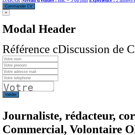
DAKAR
Niveau d'études :
Bac + 5 ou plus
Expérience :
2 années 
Commander CV
×
Modal Header
Référence cDiscussion de 
Valider
Journaliste, rédacteur, c
Commercial, Volontaire 