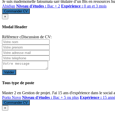
Je suis mademoiselle fatoumata sarr titulaire d’un Bts en ressources 
Abidjan
Niveau d'études :
Bac + 2
Expérience :
0 an et 3 mois
Commander CV
×
Modal Header
Référence cDiscussion de CV:
Valider
Tous type de poste
Master 2 en Gestion de projet. J'ai 15 ans d'expérience dans le soci
Porto Novo
Niveau d'études :
Bac + 5 ou plus
Expérience :
15 anné
Commander CV
×