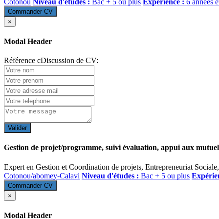
Cotonou
Niveau d'études :
Bac + 5 ou plus
Expérience :
6 années e
Commander CV
×
Modal Header
Référence cDiscussion de CV:
Valider
Gestion de projet/programme, suivi évaluation, appui aux mutuelle
Expert en Gestion et Coordination de projets, Entrepreneuriat Social
Cotonou/abomey-Calavi
Niveau d'études :
Bac + 5 ou plus
Expérie
Commander CV
×
Modal Header