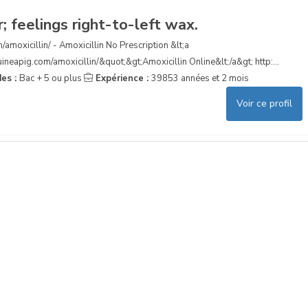
; feelings right-to-left wax.
/amoxicillin/ - Amoxicillin No Prescription &lt;a
ineapig.com/amoxicillin/&quot;&gt;Amoxicillin Online&lt;/a&gt; http:...
des :
Bac + 5 ou plus
Expérience :
39853 années et 2 mois
Voir ce profil