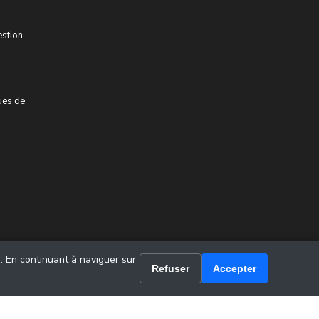
estion
ues de
u. En continuant à naviguer sur
Refuser
Accepter