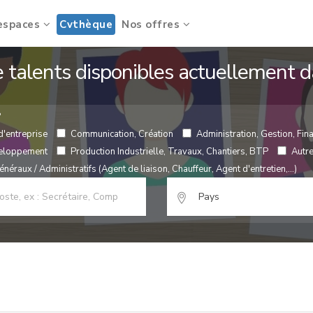
espaces
Cvthèque
Nos offres
de talents disponibles actuellement
?
d'entreprise
Communication, Création
Administration, Gestion, Fina
veloppement
Production Industrielle, Travaux, Chantiers, BTP
Autr
néraux / Administratifs (Agent de liaison, Chauffeur, Agent d'entretien,...)