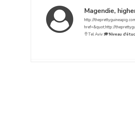
Magendie, higher
http://theprettyguineapig.com
href=&quot;http://theprettygu
Tel Aviv
Niveau d'étu