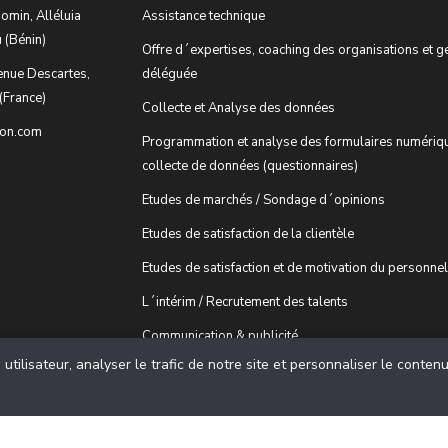
omin, Alléluia
Assistance technique
 (Bénin)
Offre d´expertises, coaching des organisations et g
enue Descartes,
déléguée
(France)
Collecte et Analyse des données
ion.com
Programmation et analyse des formulaires numériq
collecte de données (questionnaires)
Etudes de marchés / Sondage d´opinions
Etudes de satisfaction de la clientèle
Etudes de satisfaction et de motivation du personnel
L´intérim / Recrutement des talents
Communication & publicité
tilisateur, analyser le trafic de notre site et personnaliser le conten