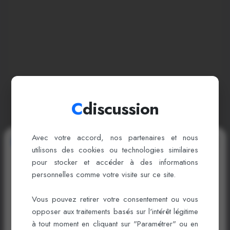
C
discussion
Avec votre accord, nos partenaires et nous
Bienvenue sur cDiscussion
utilisons des cookies ou technologies similaires
pour stocker et accéder à des informations
Connectez-vous ou créez un compte pour
personnelles comme votre visite sur ce site.
booster votre carrière !
Vous pouvez retirer votre consentement ou vous
opposer aux traitements basés sur l'intérêt légitime
Se connecter
à tout moment en cliquant sur "Paramétrer" ou en