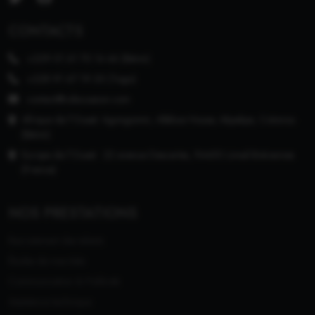
CONTACTS
+229 01 61 70 14 46 (Bénin)
+228 91 67 19 20 (Togo)
contact@cdiscussion.com
Afrique de l'Ouest: Agongomin, Alléluia House, Akpakpa, Cotonou
(Bénin)
Europe de l'Ouest : 22 avenue Descartes, 94450 Limeil-Brévannes
(France)
NOS PRESTATIONS
Recrutement des talents
Études de marchés
Communication & Publicité
Assistance technique