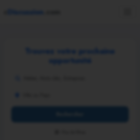
c
Discussion
.com
Trouvez votre prochaine
opportunité
Rechercher
Plus de filtres