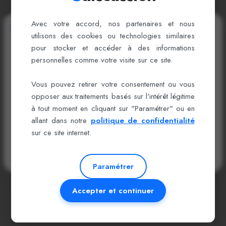
Plus d'offres
Avec votre accord, nos partenaires et nous
Bienvenue sur cDiscussion
utilisons des cookies ou technologies similaires
Voir plus d'offres d'emploi
pour stocker et accéder à des informations
Connectez-vous ou créez un compte pour
personnelles comme votre visite sur ce site.
booster votre carrière !
Vous pouvez retirer votre consentement ou vous
opposer aux traitements basés sur l'intérêt légitime
Se connecter
à tout moment en cliquant sur "Paramétrer" ou en
allant dans notre
politique de confidentialité
Créer un compte
sur ce site internet.
Recevez des offres exclusives et soyez visible des recruteurs.
Paramétrer
Accepter et continuer