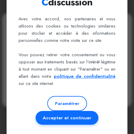
C
discussion
Plus d'offres
Avec votre accord, nos partenaires et nous
Bienvenue sur cDiscussion
utilisons des cookies ou technologies similaires
pour stocker et accéder à des informations
Voir plus d'offres d'emploi
Connectez-vous ou créez un compte pour
personnelles comme votre visite sur ce site.
booster votre carrière !
Vous pouvez retirer votre consentement ou vous
opposer aux traitements basés sur l'intérêt légitime
Se connecter
à tout moment en cliquant sur "Paramétrer" ou en
allant dans notre
politique de confidentialité
Créer un compte
sur ce site internet.
Recevez des offres exclusives et soyez visible des recruteurs.
Paramétrer
Accepter et continuer