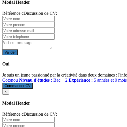
Modal Header
Référence cDiscussion de CV:
Valider
Oui
Je suis un jeune passionné par la créativité dans deux domaines : l'info
Cotonou
Niveau d'études :
Bac + 2
Expérience :
5 années et 0 mois
Commander CV
×
Modal Header
Référence cDiscussion de CV: