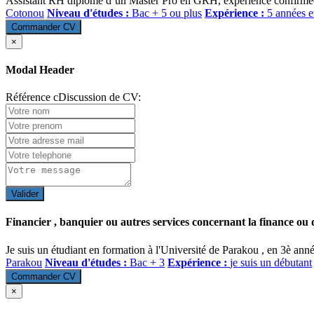
Assistant RH diplômé d’un Master Pro en GRH, expérience confirmée dan
Cotonou
Niveau d'études :
Bac + 5 ou plus
Expérience :
5 années e
Commander CV
×
Modal Header
Référence cDiscussion de CV:
Valider
Financier , banquier ou autres services concernant la finance ou
Je suis un étudiant en formation à l'Université de Parakou , en 3è ann
Parakou
Niveau d'études :
Bac + 3
Expérience :
je suis un débutant
Commander CV
×