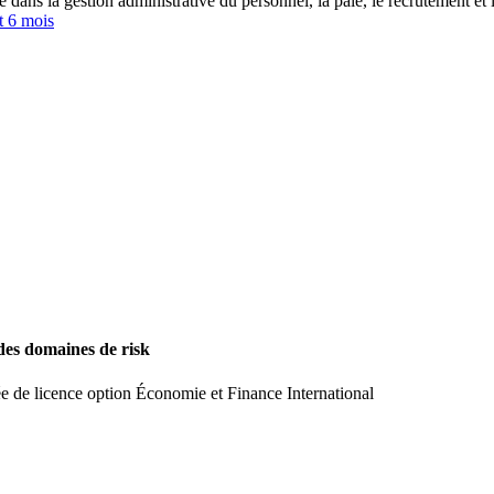
s la gestion administrative du personnel, la paie, le recrutement et la
t 6 mois
 des domaines de risk
ée de licence option Économie et Finance International