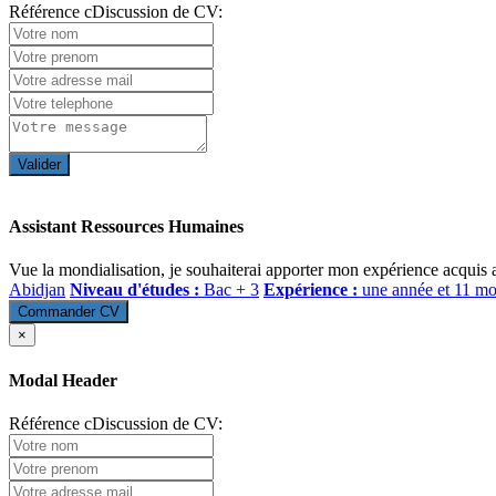
Référence cDiscussion de CV:
Valider
Assistant Ressources Humaines
Vue la mondialisation, je souhaiterai apporter mon expérience acquis au 
Abidjan
Niveau d'études :
Bac + 3
Expérience :
une année et 11 mo
Commander CV
×
Modal Header
Référence cDiscussion de CV: