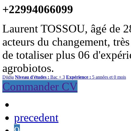
+22994066099
Laurent TOSSOU, âgé de 28
acteurs du changement, très
de totaliser plus 06 d'expér
agrobiotos.
Djidja
Niveau d'études :
Bac + 3
Expérience :
5 années et 0 mois
Commander CV
precedent
9