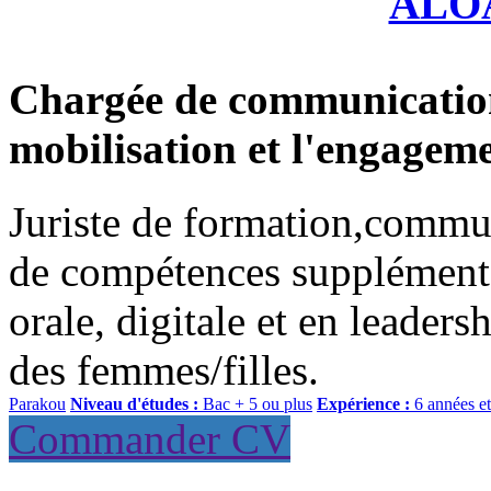
ALO
Chargée de communication
mobilisation et l'engageme
Juriste de formation,commun
de compétences supplémenta
orale, digitale et en leaders
des femmes/filles.
Parakou
Niveau d'études :
Bac + 5 ou plus
Expérience :
6 années e
Commander CV