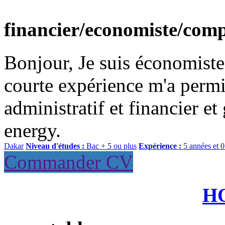
financier/economiste/com
Bonjour, Je suis économiste
courte expérience m'a permis
administratif et financier et
energy.
Dakar
Niveau d'études :
Bac + 5 ou plus
Expérience :
5 années et 
Commander CV
H