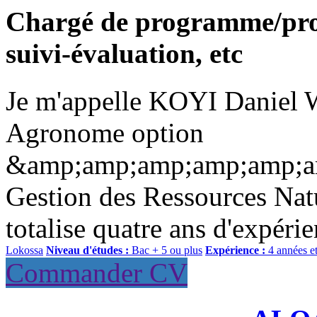
Chargé de programme/proj
suivi-évaluation, etc
Je m'appelle KOYI Daniel Wi
Agronome option
&amp;amp;amp;amp;amp;a
Gestion des Ressources Na
totalise quatre ans d'expéri
Lokossa
Niveau d'études :
Bac + 5 ou plus
Expérience :
4 années e
Commander CV