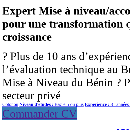
Expert Mise à niveau/acc
pour une transformation qu
croissance
? Plus de 10 ans d’expérien
l’évaluation technique au B
Mise à Niveau du Bénin ? Pl
secteur privé
Cotonou
Niveau d'études :
Bac + 5 ou plus
Expérience :
31 années 
Commander CV