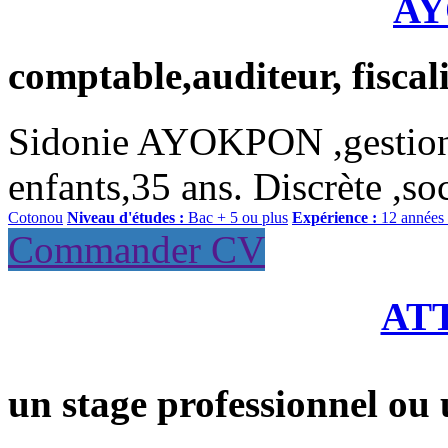
A
comptable,auditeur, fiscali
Sidonie AYOKPON ,gestionna
enfants,35 ans. Discrète ,so
Cotonou
Niveau d'études :
Bac + 5 ou plus
Expérience :
12 années 
Commander CV
AT
un stage professionnel ou