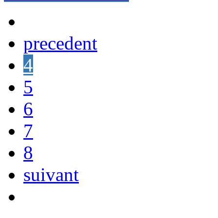
precedent
4
5
6
7
8
suivant