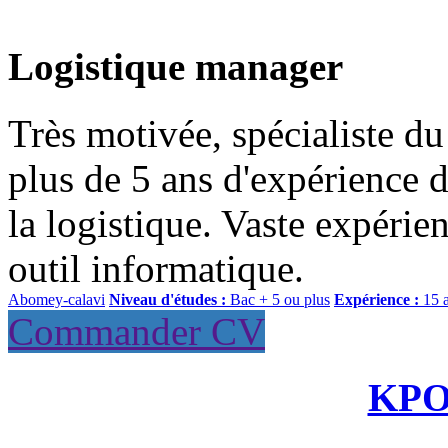
Logistique manager
Très motivée, spécialiste d
plus de 5 ans d'expérience d
la logistique. Vaste expérie
outil informatique.
Abomey-calavi
Niveau d'études :
Bac + 5 ou plus
Expérience :
15 
Commander CV
KP