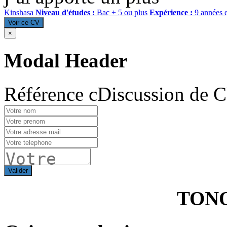
Kinshasa
Niveau d'études :
Bac + 5 ou plus
Expérience :
9 années 
Voir ce CV
×
Modal Header
Référence cDiscussion de 
Valider
TON