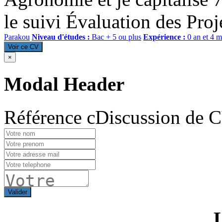
le suivi Évaluation des Pro
Parakou
Niveau d'études :
Bac + 5 ou plus
Expérience :
0 an et 4 m
Voir ce CV
×
Modal Header
Référence cDiscussion de 
Valider