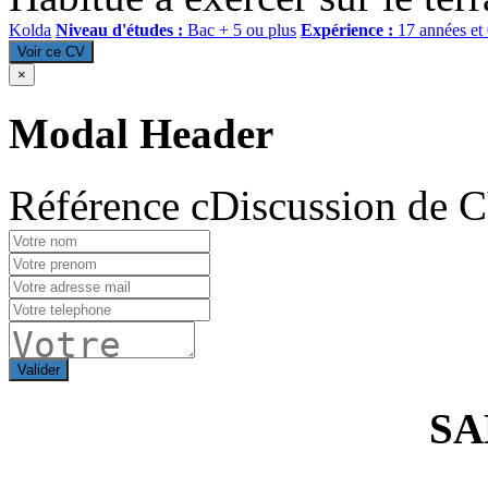
Kolda
Niveau d'études :
Bac + 5 ou plus
Expérience :
17 années et
Voir ce CV
×
Modal Header
Référence cDiscussion de 
Valider
SA