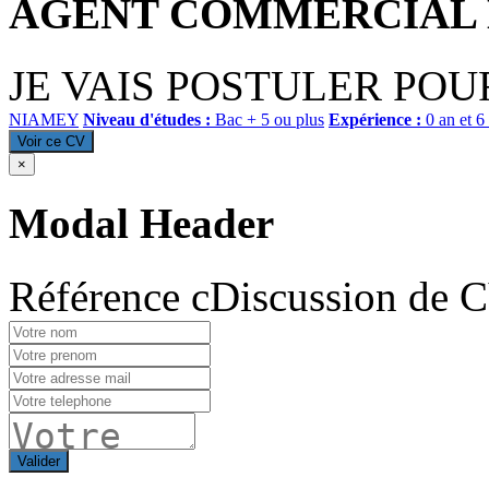
AGENT COMMERCIAL 
JE VAIS POSTULER PO
NIAMEY
Niveau d'études :
Bac + 5 ou plus
Expérience :
0 an et 6
Voir ce CV
×
Modal Header
Référence cDiscussion de 
Valider