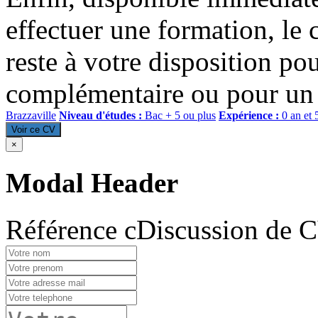
effectuer une formation, le c
reste à votre disposition po
complémentaire ou pour un
Brazzaville
Niveau d'études :
Bac + 5 ou plus
Expérience :
0 an et 
Voir ce CV
×
Modal Header
Référence cDiscussion de 