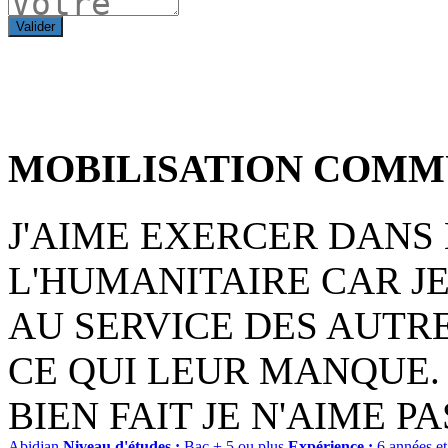
Valider
MOBILISATION COMM
J'AIME EXERCER DANS
L'HUMANITAIRE CAR JE
AU SERVICE DES AUTR
CE QUI LEUR MANQUE. 
BIEN FAIT JE N'AIME P
Abidjan
Niveau d'études :
Bac + 5 ou plus
Expérience :
6 années et