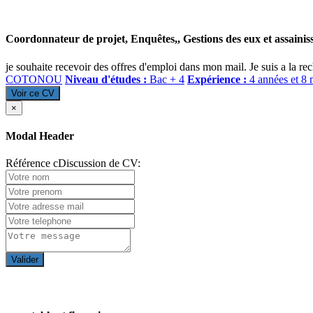
Coordonnateur de projet, Enquêtes,, Gestions des eux et assainiss
je souhaite recevoir des offres d'emploi dans mon mail. Je suis a la re
COTONOU
Niveau d'études :
Bac + 4
Expérience :
4 années et 8 
Voir ce CV
×
Modal Header
Référence cDiscussion de CV:
Valider