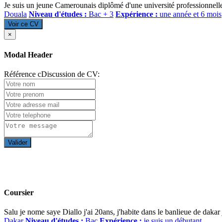
Je suis un jeune Camerounais diplômé d'une université professionnelle
Douala
Niveau d'études :
Bac + 3
Expérience :
une année et 6 mois
Voir ce CV
×
Modal Header
Référence cDiscussion de CV:
Valider
Coursier
Salu je nome saye Diallo j'ai 20ans, j'habite dans le banlieue de dakar
Dakar
Niveau d'études :
Bac
Expérience :
je suis un débutant