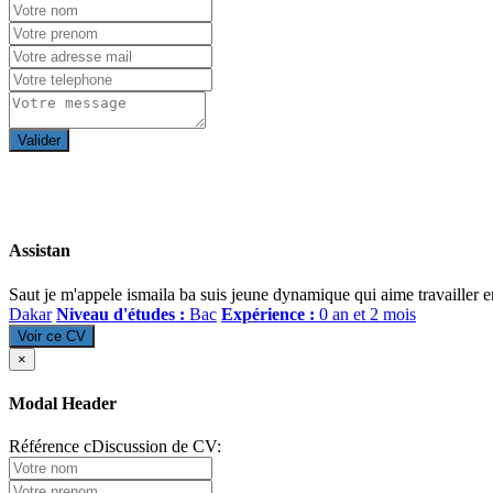
Valider
Assistan
Saut je m'appele ismaila ba suis jeune dynamique qui aime travailler en
Dakar
Niveau d'études :
Bac
Expérience :
0 an et 2 mois
Voir ce CV
×
Modal Header
Référence cDiscussion de CV: