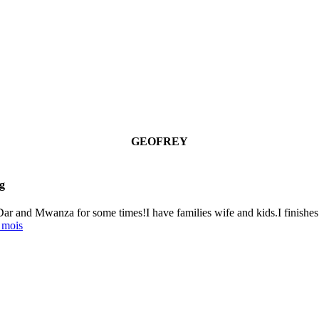
GEOFREY
g
r and Mwanza for some times!I have families wife and kids.I finishes 
 mois