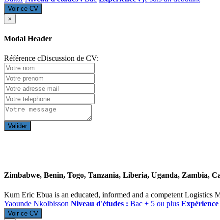
Voir ce CV
×
Modal Header
Référence cDiscussion de CV:
Valider
Zimbabwe, Benin, Togo, Tanzania, Liberia, Uganda, Zambia, C
Kum Eric Ebua is an educated, informed and a competent Logistics M
Yaounde Nkolbisson
Niveau d'études :
Bac + 5 ou plus
Expérience
Voir ce CV