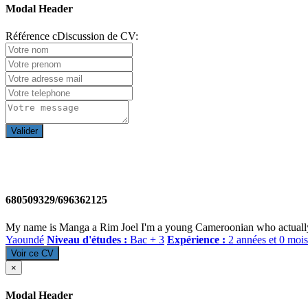
Modal Header
Référence cDiscussion de CV:
Valider
680509329/696362125
My name is Manga a Rim Joel I'm a young Cameroonian who actually jus
Yaoundé
Niveau d'études :
Bac + 3
Expérience :
2 années et 0 mois
Voir ce CV
×
Modal Header