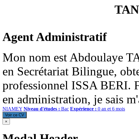
TA
Agent Administratif
Mon nom est Abdoulaye T
en Secrétariat Bilingue, ob
professionnel ISSA BERI. Fo
en administration, je sais m'
NIAMEY
Niveau d'études :
Bac
Expérience :
0 an et 6 mois
Voir ce CV
×
Modal Header