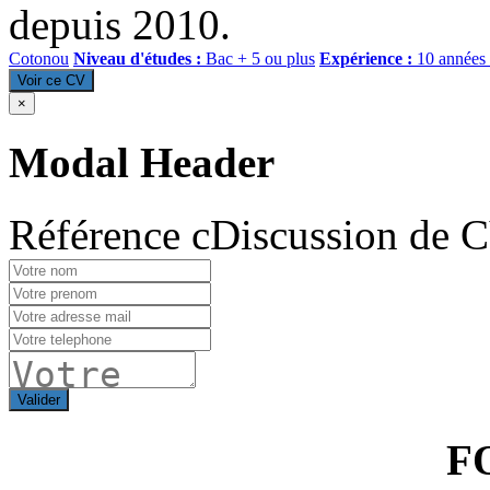
depuis 2010.
Cotonou
Niveau d'études :
Bac + 5 ou plus
Expérience :
10 années 
Voir ce CV
×
Modal Header
Référence cDiscussion de 
Valider
F