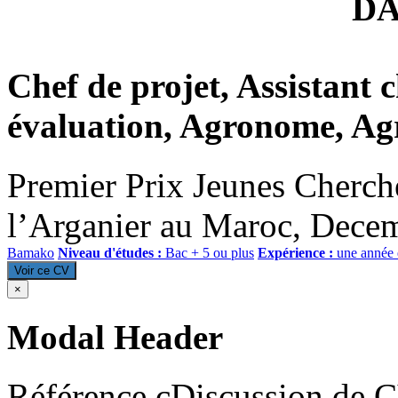
D
Chef de projet, Assistant c
évaluation, Agronome, Ag
Premier Prix Jeunes Cherch
l’Arganier au Maroc, Dece
Bamako
Niveau d'études :
Bac + 5 ou plus
Expérience :
une année 
Voir ce CV
×
Modal Header
Référence cDiscussion de 