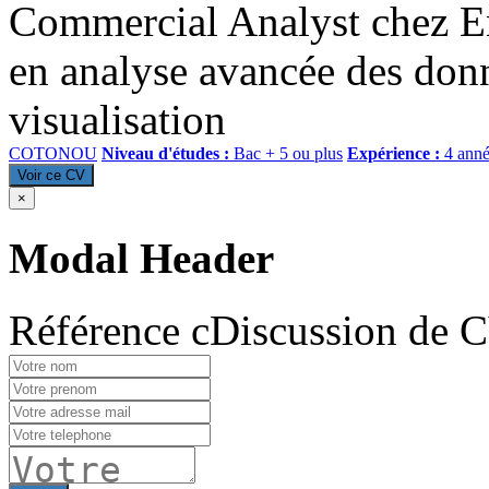
Commercial Analyst chez Eng
en analyse avancée des donn
visualisation
COTONOU
Niveau d'études :
Bac + 5 ou plus
Expérience :
4 anné
Voir ce CV
×
Modal Header
Référence cDiscussion de 