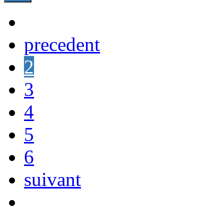
precedent
2
3
4
5
6
suivant