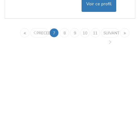
Voir ce profil
PRECEDENT
7
8
9
10
11
SUIVANT