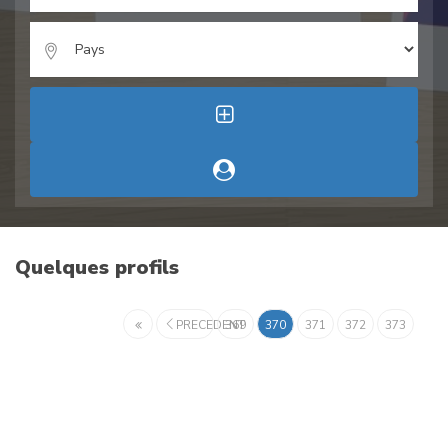
Quelques profils
PRECEDENT
369
370
371
372
373