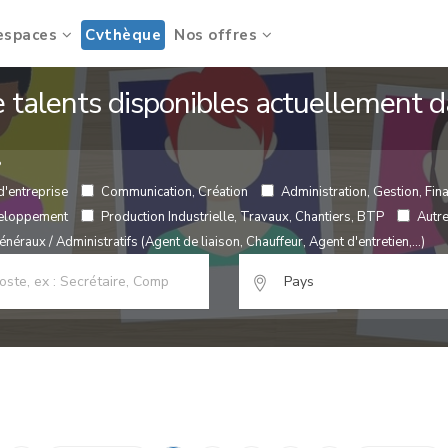
espaces
Cvthèque
Nos offres
de talents disponibles actuellement
?
d'entreprise
Communication, Création
Administration, Gestion, Fina
veloppement
Production Industrielle, Travaux, Chantiers, BTP
Autr
néraux / Administratifs (Agent de liaison, Chauffeur, Agent d'entretien,...)