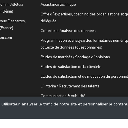
omin, Alléluia
Assistance technique
 (Bénin)
Offre d´expertises, coaching des organisations et g
enue Descartes,
déléguée
(France)
Collecte et Analyse des données
ion.com
Programmation et analyse des formulaires numériq
collecte de données (questionnaires)
Etudes de marchés / Sondage d´opinions
Etudes de satisfaction de la clientèle
Etudes de satisfaction et de motivation du personnel
L´intérim / Recrutement des talents
Communication & publicité
tilisateur, analyser le trafic de notre site et personnaliser le conten