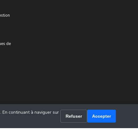
estion
ues de
u. En continuant à naviguer sur
Refuser
Accepter