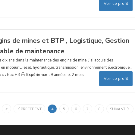
Voir ce profil
ins de mines et BTP , Logistique, Gestion
sable de maintenance
e dix ans dans la maintenance des engins de mine. J'ai acquis des
n moteur Diesel, hydraulique, transmission, environnement électronique...
es :
Bac + 3
Expérience :
9 années et 2 mois
Voir ce profil
PRECEDENT
4
5
6
7
8
SUIVANT