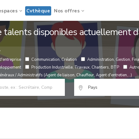
espaces
Cvthèque
Nos offres
de talents disponibles actuellement
?
d'entreprise
Communication, Création
Administration, Gestion, Fina
veloppement
Production Industrielle, Travaux, Chantiers, BTP
Autr
néraux / Administratifs (Agent de liaison, Chauffeur, Agent d'entretien,...)