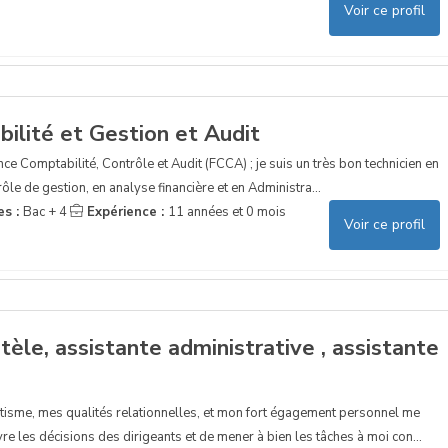
Voir ce profil
ilité et Gestion et Audit
nce Comptabilité, Contrôle et Audit (FCCA) ; je suis un très bon technicien en
ôle de gestion, en analyse financière et en Administra...
es :
Bac + 4
Expérience :
11 années et 0 mois
Voir ce profil
ntèle, assistante administrative , assistante
sme, mes qualités relationnelles, et mon fort égagement personnel me
e les décisions des dirigeants et de mener à bien les tâches à moi con...