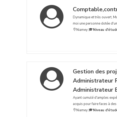
Comptable,contro
Dynamique et très ouvert, Mo
moi une personne dotée d'une
Niamey
Niveau d'étud
Gestion des proj
Administrateur 
Administrateur B
Ayant cumulé d'amples expéri
acquis pour faire faces à de
Niamey
Niveau d'étud