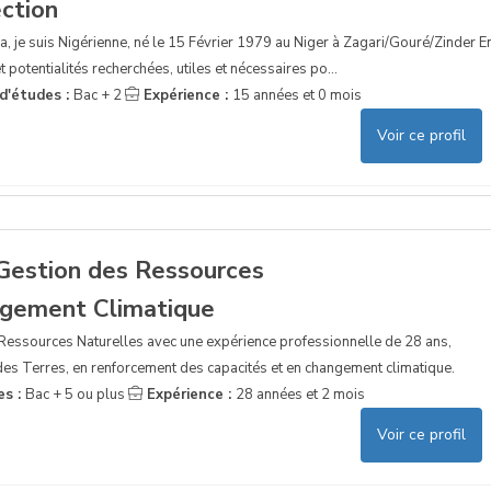
ection
, je suis Nigérienne, né le 15 Février 1979 au Niger à Zagari/Gouré/Zinder E
et potentialités recherchées, utiles et nécessaires po...
d'études :
Bac + 2
Expérience :
15 années et 0 mois
Voir ce profil
Gestion des Ressources
ngement Climatique
 Ressources Naturelles avec une expérience professionnelle de 28 ans,
es Terres, en renforcement des capacités et en changement climatique.
es :
Bac + 5 ou plus
Expérience :
28 années et 2 mois
Voir ce profil