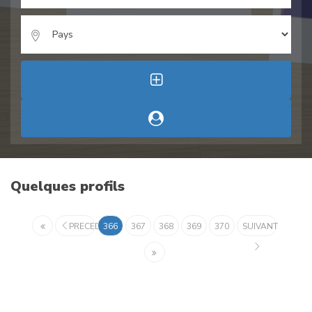
Quelques profils
PRECEDENT
366
367
368
369
370
SUIVANT