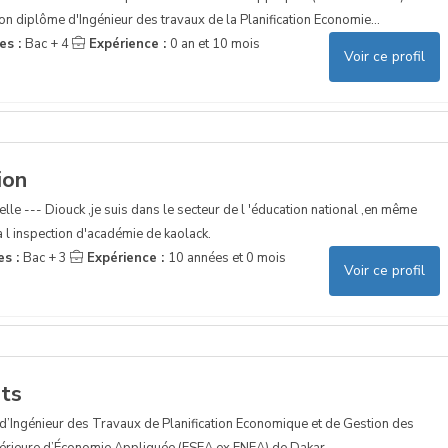
on diplôme d'Ingénieur des travaux de la Planification Economie...
es :
Bac + 4
Expérience :
0 an et 10 mois
Voir ce profil
ion
le --- Diouck ,je suis dans le secteur de l 'éducation national ,en même
 à l inspection d'académie de kaolack.
es :
Bac + 3
Expérience :
10 années et 0 mois
Voir ce profil
ets
e d’Ingénieur des Travaux de Planification Economique et de Gestion des
périeure d’Économie Appliquée (ESEA ex ENEA) de Dakar.