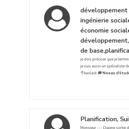
développement 
ingénierie socia
économie social
développement,g
de base,planific
je dois préciser que je term
je suis aussi un spécialiste 
kaolack
Niveau d'étud
Planification, Su
Monsieur --- Diagne sortie 