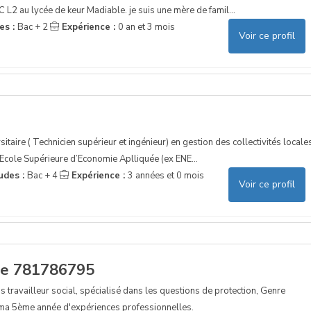
 L2 au lycée de keur Madiable. je suis une mère de famil...
es :
Bac + 2
Expérience :
0 an et 3 mois
Voir ce profil
rsitaire ( Technicien supérieur et ingénieur) en gestion des collectivités locale
 Ecole Supérieure d’Economie Aplliquée (ex ENE...
udes :
Bac + 4
Expérience :
3 années et 0 mois
Voir ce profil
le 781786795
is travailleur social, spécialisé dans les questions de protection, Genre
à ma 5ème année d'expériences professionnelles.