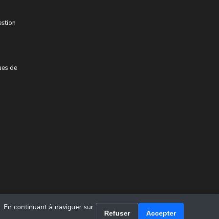
estion
ues de
u. En continuant à naviguer sur
Refuser
Accepter