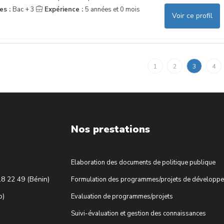
es :
Bac + 3
Expérience :
5 années et 0 mois
Voir ce profil
1
2
3
4
Nos prestations
Elaboration des documents de politique publique
18 22 49 (Bénin)
Formulation des programmes/projets de développ
o)
Evaluation de programmes/projets
Suivi-évaluation et gestion des connaissances