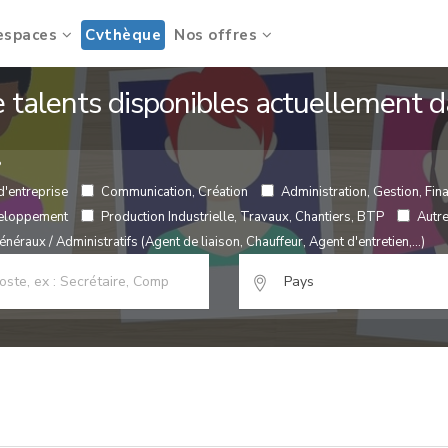
espaces
Cvthèque
Nos offres
de talents disponibles actuellement
?
d'entreprise
Communication, Création
Administration, Gestion, Fina
veloppement
Production Industrielle, Travaux, Chantiers, BTP
Autr
néraux / Administratifs (Agent de liaison, Chauffeur, Agent d'entretien,...)