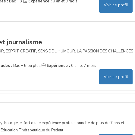
des :
Bac + 3
Expérience :
0 an et 9 mois
Voir ce profil
t journalisme
UR, ESPRIT CREATIF, SENS DE L'HUMOUR. LA PASSION DES CHALLENGES
tudes :
Bac + 5 ou plus
Expérience :
0 an et 7 mois
Voir ce profil
sychologie, et fort d’une expérience professionnelle de plus de 7 ans et
 Education Thérapeutique du Patient