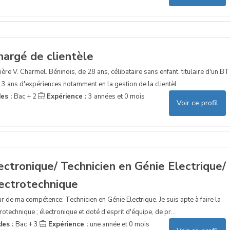
hargé de clientèle
 V. Charmel. Béninois, de 28 ans, célibataire sans enfant. titulaire d'un B
3 ans d'expériences notamment en la gestion de la clientèl...
es :
Bac + 2
Expérience :
3 années et 0 mois
Voir ce profil
ectronique/ Technicien en Génie Electrique/
lectrotechnique
 de ma compétence: Technicien en Génie Electrique. Je suis apte à faire la
otechnique ; électronique et doté d'esprit d'équipe, de pr...
des :
Bac + 3
Expérience :
une année et 0 mois