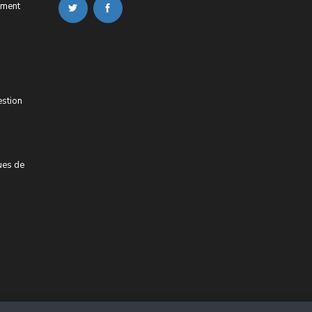
ement
estion
ues de