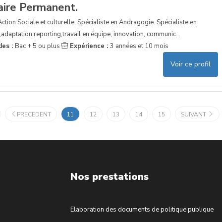
aire Permanent.
tion Sociale et culturelle, Spécialiste en Andragogie. Spécialiste en
adaptation,reporting,travail en équipe, innovation, communic...
des :
Bac + 5 ou plus
Expérience :
3 années et 10 mois
Voir ce profil
PRECEDENT
11
12
13
14
15
SUIVANT
Nos prestations
Elaboration des documents de politique publique