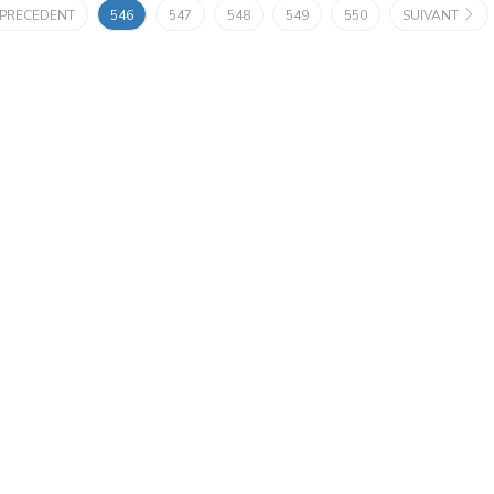
PRECEDENT
546
547
548
549
550
SUIVANT