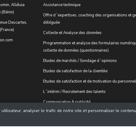
omin, Alléluia
Assistance technique
 (Bénin)
Offre d´expertises, coaching des organisations et g
enue Descartes,
déléguée
(France)
Collecte et Analyse des données
ion.com
Programmation et analyse des formulaires numériq
collecte de données (questionnaires)
Etudes de marchés / Sondage d´opinions
Etudes de satisfaction de la clientèle
Etudes de satisfaction et de motivation du personnel
L´intérim / Recrutement des talents
Communication & publicité
tilisateur, analyser le trafic de notre site et personnaliser le conten