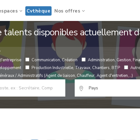
espaces
Cvthèque
Nos offres
de talents disponibles actuellement
?
d'entreprise
Communication, Création
Administration, Gestion, Fina
veloppement
Production Industrielle, Travaux, Chantiers, BTP
Autr
néraux / Administratifs (Agent de liaison, Chauffeur, Agent d'entretien,...)