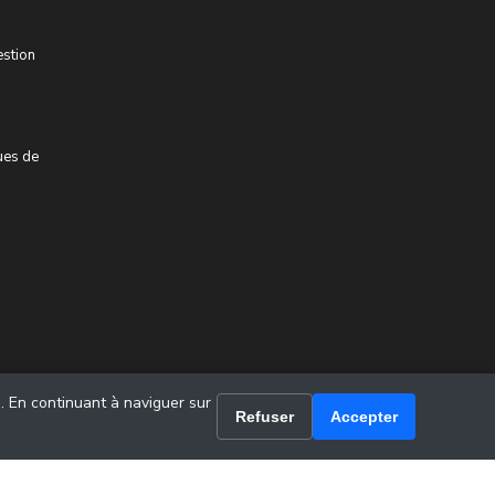
estion
ues de
u. En continuant à naviguer sur
Refuser
Accepter