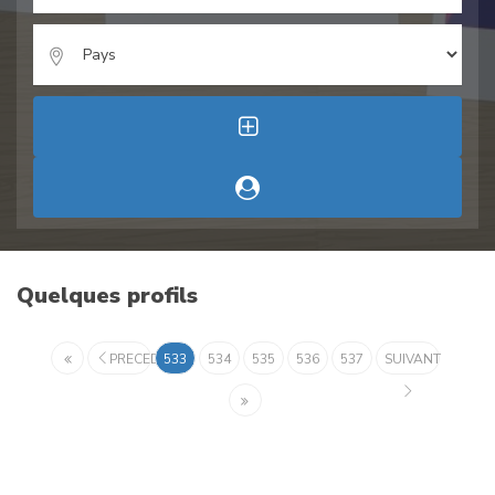
Quelques profils
PRECEDENT
533
534
535
536
537
SUIVANT