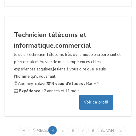
Technicien télécoms et
informatique.commercial
Je suis Technicien Télécoms très dynamique,entreprenant et
pétri de talent.Au vue de mes compétences et les
expériences acquises,je tiens à vous dire que je suis
l'homme qu'il vous faut.
Abomey-calavi
Niveau d'études :
Bac + 2
Expérience :
2 années et 11 mois
Voir ce profil
PRECEDENT
4
5
6
7
8
SUIVANT