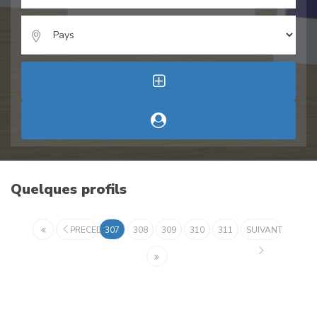
Quelques profils
PRECEDENT
307
308
309
310
311
SUIVANT