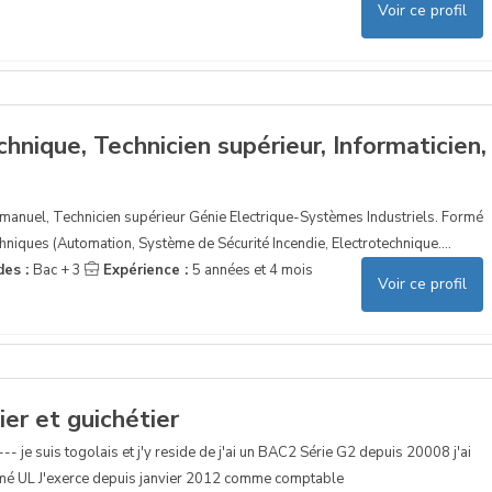
Voir ce profil
nique, Technicien supérieur, Informaticien,
nuel, Technicien supérieur Génie Electrique-Systèmes Industriels. Formé
niques (Automation, Système de Sécurité Incendie, Electrotechnique....
des :
Bac + 3
Expérience :
5 années et 4 mois
Voir ce profil
er et guichétier
 je suis togolais et j'y reside de j'ai un BAC2 Série G2 depuis 20008 j'ai
lomé UL J'exerce depuis janvier 2012 comme comptable