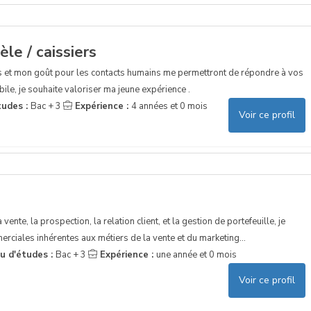
le / caissiers
et mon goût pour les contacts humains me permettront de répondre à vos
le, je souhaite valoriser ma jeune expérience .
tudes :
Bac + 3
Expérience :
4 années et 0 mois
Voir ce profil
vente, la prospection, la relation client, et la gestion de portefeuille, je
rciales inhérentes aux métiers de la vente et du marketing...
u d'études :
Bac + 3
Expérience :
une année et 0 mois
Voir ce profil