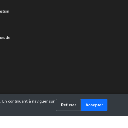
estion
ues de
u. En continuant à naviguer sur
Refuser
Accepter