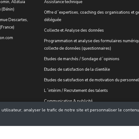
omin, Alléluia
Assistance technique
 (Bénin)
Offre d´expertises, coaching des organisations et g
enue Descartes,
déléguée
(France)
Collecte et Analyse des données
ion.com
Programmation et analyse des formulaires numériq
collecte de données (questionnaires)
Etudes de marchés / Sondage d´opinions
Etudes de satisfaction de la clientèle
Etudes de satisfaction et de motivation du personnel
L´intérim / Recrutement des talents
Communication & publicité
tilisateur, analyser le trafic de notre site et personnaliser le conten
© 2018 - cDiscussion.com