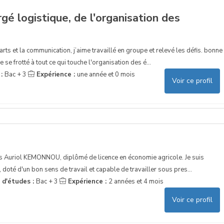
gé logistique, de l'organisation des
ts et la communication, j’aime travaillé en groupe et relevé les défis. bonne
 se frotté à tout ce qui touche l'organisation des é...
 :
Bac + 3
Expérience :
une année et 0 mois
Voir ce profil
uis Auriol KEMONNOU, diplômé de licence en économie agricole. Je suis
, doté d'un bon sens de travail et capable de travailler sous pres...
 d'études :
Bac + 3
Expérience :
2 années et 4 mois
Voir ce profil