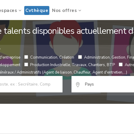
espaces
Cvthèque
Nos offres
de talents disponibles actuellement
?
d'entreprise
Communication, Création
Administration, Gestion, Fina
veloppement
Production Industrielle, Travaux, Chantiers, BTP
Autr
néraux / Administratifs (Agent de liaison, Chauffeur, Agent d'entretien,...)