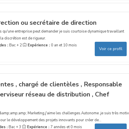
rection ou secrétaire de direction
s qu'une entreprise peut demander je suis courtoise dynamique travaillant
a discrétion est de rigueur.
des :
Bac + 2
Expérience :
0 an et 10 mois
Voir ce profil
ntes , chargé de clientèles , Responsable
erviseur réseau de distribution , Chef
 &amp;amp;amp; Marketing,j'aime les challenges.Autonome ,je suis très moti
pour le développement des projets innovants pour créer de...
des :
Bac + 3
Expérience :
7 années et 0 mois