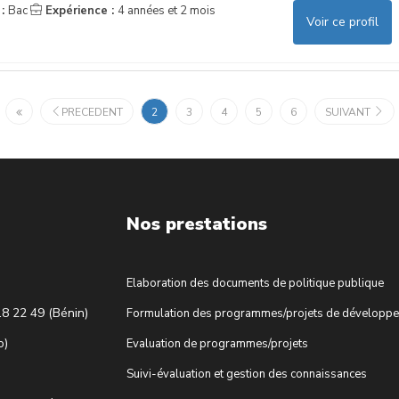
 :
Bac
Expérience :
4 années et 2 mois
Voir ce profil
PRECEDENT
2
3
4
5
6
SUIVANT
Nos prestations
Elaboration des documents de politique publique
18 22 49 (Bénin)
Formulation des programmes/projets de développ
o)
Evaluation de programmes/projets
Suivi-évaluation et gestion des connaissances