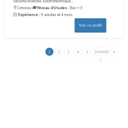
Sécurité Incendie, Electrotechnique....
Cotonou
Niveau d'études :
Bac + 3
Expérience :
5 années et 4 mois
Voir ce profil
1
2
3
4
5
SUIVANT