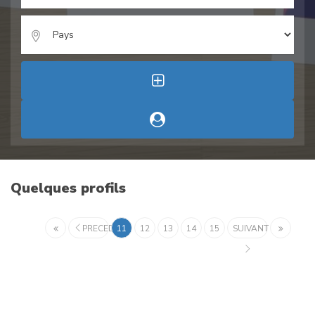
Quelques profils
PRECEDENT
11
12
13
14
15
SUIVANT